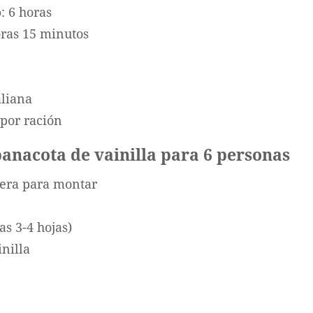
o
: 6 horas
oras 15 minutos
taliana
 por ración
panacota de vainilla para 6 personas
tera para montar
as 3-4 hojas)
nilla