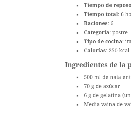
Tiempo de repos
Tiempo total
: 6 h
Raciones
: 6
Categoría
: postre
Tipo de cocina
: i
Calorías
: 250 kcal
Ingredientes de la 
500 ml de nata en
70 g de azúcar
6 g de gelatina (un
Media vaina de vai