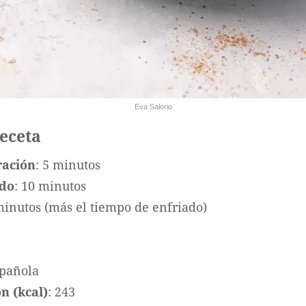
Eva Salorio
receta
ración
: 5 minutos
ado
: 10 minutos
minutos (más el tiempo de enfriado)
spañola
n (kcal)
: 243