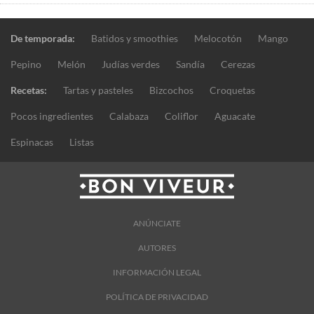
De temporada:
Batidos y smoothies
Melocotón
Mango
Pepino
Melón
Judías verdes
Sandía
Cerezas
Recetas:
Tartas y pasteles
Bizcochos
Croquetas
Pocos ingredientes
Calabaza
Coliflor
Aguacate
Espinacas
Listas
ANÚNCIATE
AUTORES
INFORMACIÓN LEGAL
POLÍTICA DE PRIVACIDAD