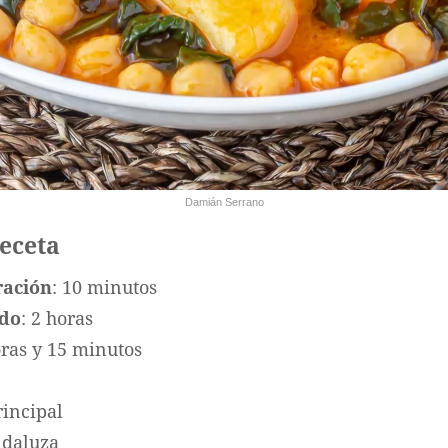
Damián Serrano
receta
ración
: 10 minutos
ado
: 2 horas
oras y 15 minutos
rincipal
ndaluza