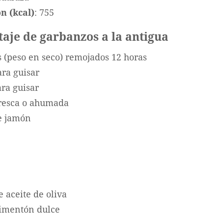
n (kcal)
: 755
taje de garbanzos a la antigua
 (peso en seco) remojados 12 horas
ara guisar
ara guisar
fresca o ahumada
de jamón
e aceite de oliva
pimentón dulce