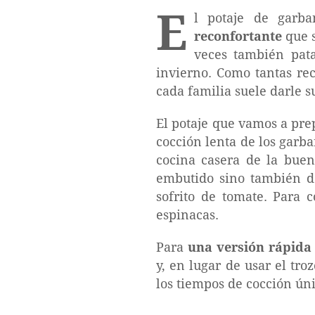
E
l potaje de garb
reconfortante
que s
veces también pata
invierno. Como tantas rec
cada familia suele darle s
El potaje que vamos a pre
cocción lenta de los garba
cocina casera de la buen
embutido sino también de
sofrito de tomate. Para
espinacas.
Para
una versión rápida 
y, en lugar de usar el tr
los tiempos de cocción ún