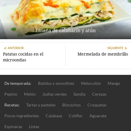
Lasaña de calabacín y atún
ANTERIOR
SIGUIENTE
Patatas cocidas en el
Mermelada de membrillo
microondas
De temporada:
Batidos y smoothies
Melocotón
Mango
Pepino
Melón
Judías verdes
Sandía
Cerezas
Recetas:
Tartas y pasteles
Bizcochos
Croquetas
Pocos ingredientes
Calabaza
Coliflor
Aguacate
Espinacas
Listas