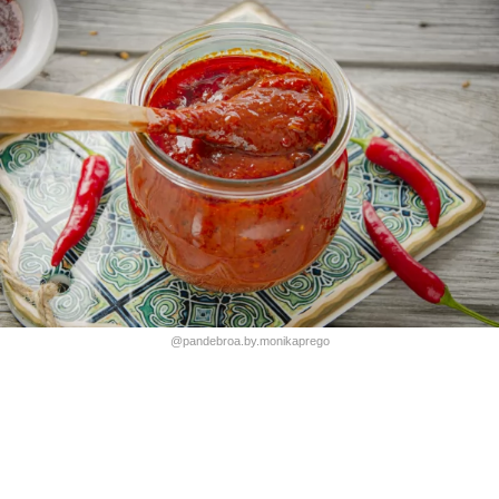
@pandebroa.by.monikaprego