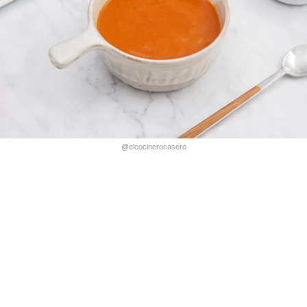
@elcocinerocasero