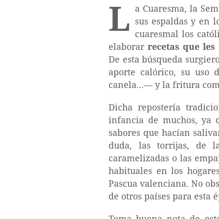
L
a Cuaresma, la Sem
sus espaldas y en 
cuaresmal los catól
elaborar
recetas que les
De esta búsqueda surgieron
aporte calórico, su uso 
canela...— y la fritura co
Dicha repostería tradici
infancia de muchos, ya q
sabores que hacían salivar
duda, las torrijas, de 
caramelizadas o las empap
habituales en los hogare
Pascua valenciana. No obst
de otros países para esta 
Toma buena nota de esto