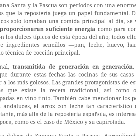
ana Santa y la Pascua son períodos con una enorme
los que la repostería juega un papel fundamental. 
icos solo tomaban una comida principal al día, se
 proporcionaran suficiente energía
como para comp
 los dulces típicos de esta época del año; todos el
de ingredientes sencillos —pan, leche, huevo, har
mo técnica de cocción principal.
onal,
transmitida de generación en generación
,
ue durante estas fechas las cocinas de sus casa
 a los más golosos. Las grandes protagonistas de es
las que existe la receta tradicional, así como 
adas en vino tinto. También cabe mencionar los pe
s andaluces, el arroz con leche tan característico
ante, más allá de la repostería española, es interes
época, como es el caso de México y su capirotada.
s dulces de Semana Santa y Pascua. Aprendiendo