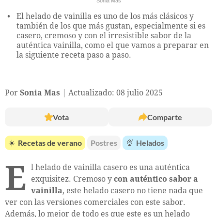
Sonia Mas
El helado de vainilla es uno de los más clásicos y
también de los que más gustan, especialmente si es
casero, cremoso y con el irresistible sabor de la
auténtica vainilla, como el que vamos a preparar en
la siguiente receta paso a paso.
Por
Sonia Mas
Actualizado: 08 julio 2025
Vota
Comparte
☀️
Recetas de verano
Postres
🍨
Helados
E
l helado de vainilla casero es una auténtica
exquisitez. Cremoso y
con auténtico sabor a
vainilla
, este helado casero no tiene nada que
ver con las versiones comerciales con este sabor.
Además, lo mejor de todo es que este es un helado