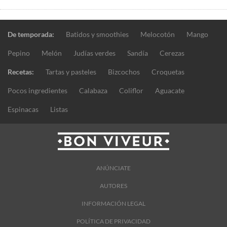
De temporada:
Batidos y smoothies
Melocotón
Mango
Pepino
Melón
Judías verdes
Sandía
Cerezas
Recetas:
Tartas y pasteles
Bizcochos
Croquetas
Pocos ingredientes
Calabaza
Coliflor
Aguacate
Espinacas
Listas
ANÚNCIATE
AUTORES
INFORMACIÓN LEGAL
POLÍTICA DE PRIVACIDAD