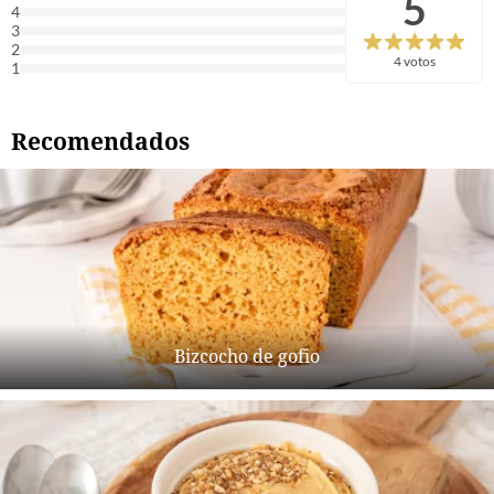
5
4
3
2
4 votos
1
Recomendados
Bizcocho de gofio