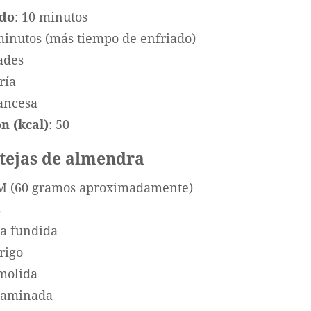
ado
: 10 minutos
minutos (más tiempo de enfriado)
ades
ría
rancesa
n (kcal)
: 50
 tejas de almendra
 M (60 gramos aproximadamente)
s
la fundida
rigo
molida
 laminada