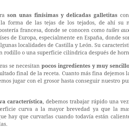
dra
son unas finísimas y delicadas galletitas
con 
 la forma de las tejas de los tejados, de ahí su
epostería francesa, donde se conocen como
tuiles a
aíses de Europa, especialmente en España, donde so
algunas localidades de Castilla y León. Su caracterís
un rodillo o una superficie cilíndrica después de horn
eras se necesitan
pocos ingredientes y muy sencill
sultado final de la receta. Cuanto más fina dejemos 
mos jugar con el grosor hasta conseguir nuestro pun
a característica
, debemos trabajar rápido una vez
perficie curva a la mayor brevedad ya que la m
que hay que curvarlas cuando todavía están caliente
as.