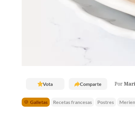
Vota
Comparte
Por
Mar
🍪
Galletas
Recetas francesas
Postres
Merien