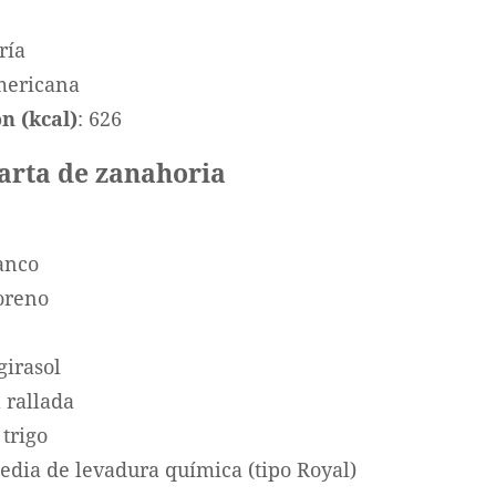
ría
mericana
n (kcal)
: 626
tarta de zanahoria
anco
oreno
girasol
 rallada
 trigo
edia de levadura química (tipo Royal)