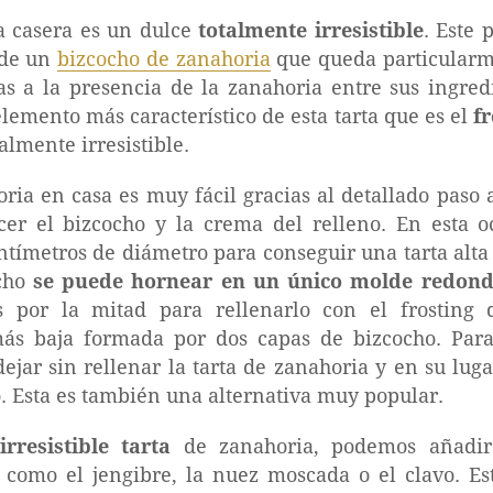
a casera es un dulce
totalmente irresistible
. Este 
 de un
bizcocho de zanahoria
que queda particularm
s a la presencia de la zanahoria entre sus ingred
lemento más característico de esta tarta que es el
f
almente irresistible.
ria en casa es muy fácil gracias al detallado paso 
er el bizcocho y la crema del relleno. En esta o
entímetros de diámetro para conseguir una tarta alta
ocho
se puede hornear en un único molde redon
 por la mitad para rellenarlo con el frosting
ás baja formada por dos capas de bizcocho. Para
dejar sin rellenar la tarta de zanahoria y en su lug
. Esta es también una alternativa muy popular.
rresistible tarta
de zanahoria, podemos añadir
 como el jengibre, la nuez moscada o el clavo. Est