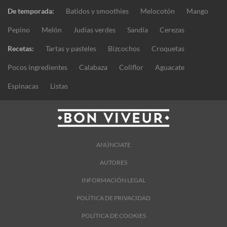
De temporada:
Batidos y smoothies
Melocotón
Mango
Pepino
Melón
Judías verdes
Sandía
Cerezas
Recetas:
Tartas y pasteles
Bizcochos
Croquetas
Pocos ingredientes
Calabaza
Coliflor
Aguacate
Espinacas
Listas
ANÚNCIATE
AUTORES
INFORMACIÓN LEGAL
POLÍTICA DE PRIVACIDAD
POLÍTICA DE COOKIES