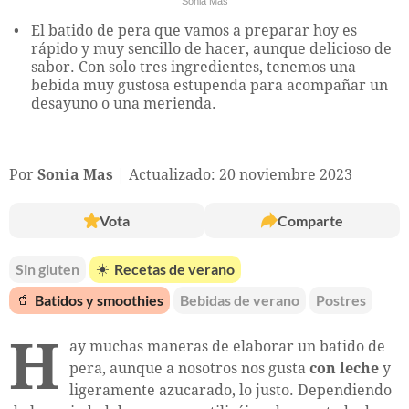
Sonia Mas
El batido de pera que vamos a preparar hoy es
rápido y muy sencillo de hacer, aunque delicioso de
sabor. Con solo tres ingredientes, tenemos una
bebida muy gustosa estupenda para acompañar un
desayuno o una merienda.
Por
Sonia Mas
Actualizado: 20 noviembre 2023
Vota
Comparte
Sin gluten
☀️
Recetas de verano
🥤
Batidos y smoothies
Bebidas de verano
Postres
H
ay muchas maneras de elaborar un batido de
pera, aunque a nosotros nos gusta
con leche
y
ligeramente azucarado, lo justo. Dependiendo