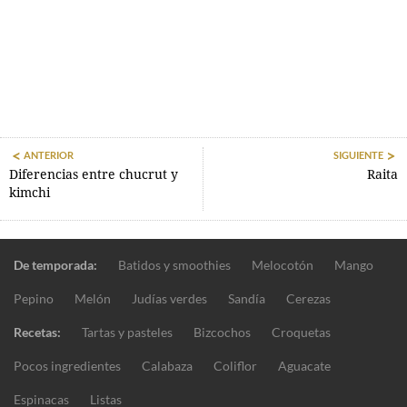
ANTERIOR
SIGUIENTE
Diferencias entre chucrut y
Raita
kimchi
De temporada:
Batidos y smoothies
Melocotón
Mango
Pepino
Melón
Judías verdes
Sandía
Cerezas
Recetas:
Tartas y pasteles
Bizcochos
Croquetas
Pocos ingredientes
Calabaza
Coliflor
Aguacate
Espinacas
Listas