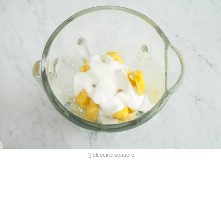
@elcocinerocasero