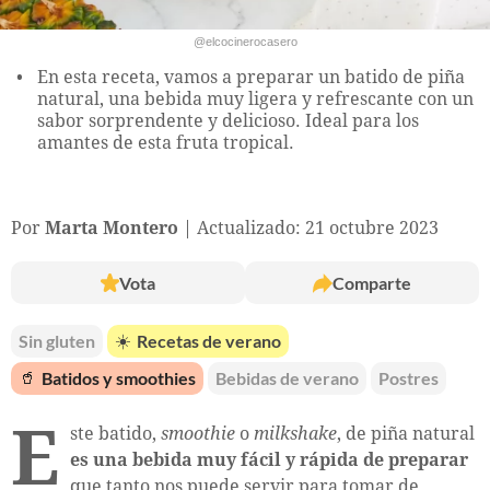
@elcocinerocasero
En esta receta, vamos a preparar un batido de piña
natural, una bebida muy ligera y refrescante con un
sabor sorprendente y delicioso. Ideal para los
amantes de esta fruta tropical.
Por
Marta Montero
Actualizado: 21 octubre 2023
Vota
Comparte
Sin gluten
☀️
Recetas de verano
🥤
Batidos y smoothies
Bebidas de verano
Postres
E
ste batido,
smoothie
o
milkshake
, de piña natural
es una bebida muy fácil y rápida de preparar
que tanto nos puede servir para tomar de