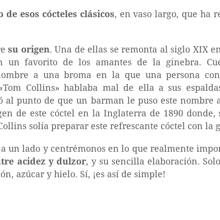
 de esos cócteles clásicos
, en vaso largo, que ha r
re
su origen
. Una de ellas se remonta al siglo XIX 
n un favorito de los amantes de la ginebra. Cu
 nombre a una broma en la que una persona con
e «Tom Collins» hablaba mal de ella a sus espald
gó al punto de que un barman le puso este nombre 
rigen de este cóctel en la Inglaterra de 1890 donde
llins solía preparar este refrescante cóctel con la
s a un lado y centrémonos en lo que realmente import
ntre acidez y dulzor
, y su sencilla elaboración. Sol
n, azúcar y hielo. Sí, ¡es así de simple!