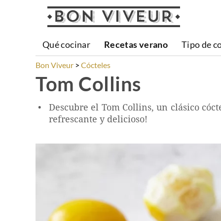
Qué cocinar
Recetas verano
Tipo de c
Bon Viveur
Cócteles
Tom Collins
Descubre el Tom Collins, un clásico cóct
refrescante y delicioso!