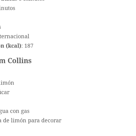
inutos
s
nternacional
n (kcal)
: 187
m Collins
limón
úcar
gua con gas
a de limón para decorar