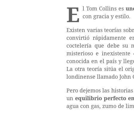
E
l Tom Collins es
uno
con gracia y estilo.
Existen varias teorías sob
convirtió rápidamente e
coctelería que debe su
misterioso e inexistent
conocida en el país y lle
La otra teoría sitúa el o
londinense llamado John Co
Pero dejemos las historia
un
equilibrio perfecto e
agua con gas, zumo de limó