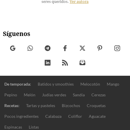
seres queridos.
Ver autora
Síguenos
De temporada:
Batidos y smoothies
Melocotón
Mango
Pepino
Melón
Judías verdes
Sandía
Cerezas
Recetas:
Tartas y pasteles
Bizcochos
Croquetas
Pocos ingredientes
Calabaza
Coliflor
Aguacate
Espinacas
Listas