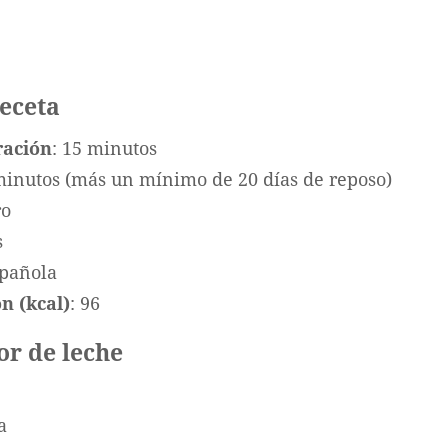
receta
ración
: 15 minutos
minutos (más un mínimo de 20 días de reposo)
ro
s
spañola
n (kcal)
: 96
or de leche
a