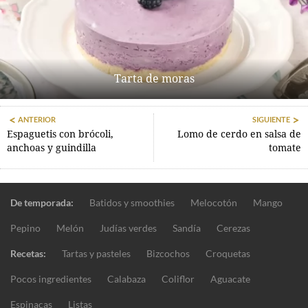
Tarta de moras
ANTERIOR
SIGUIENTE
Espaguetis con brócoli,
Lomo de cerdo en salsa de
anchoas y guindilla
tomate
De temporada:
Batidos y smoothies
Melocotón
Mango
Pepino
Melón
Judías verdes
Sandía
Cerezas
Recetas:
Tartas y pasteles
Bizcochos
Croquetas
Pocos ingredientes
Calabaza
Coliflor
Aguacate
Espinacas
Listas