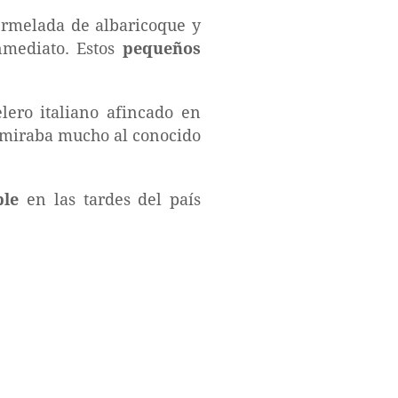
mermelada de albaricoque y
nmediato. Estos
pequeños
lero italiano afincado en
admiraba mucho al conocido
ble
en las tardes del país