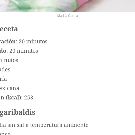
Marina Corma
receta
ración
: 20 minutos
ado
: 20 minutos
minutos
ades
ría
exicana
n (kcal)
: 253
 garibaldis
la sin sal a temperatura ambiente
anco