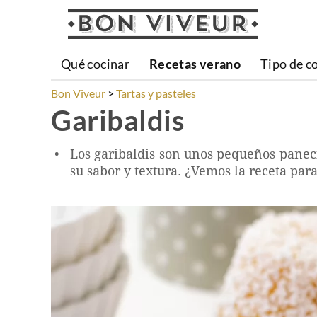
Qué cocinar
Recetas verano
Tipo de c
Bon Viveur
Tartas y pasteles
Garibaldis
Los garibaldis son unos pequeños paneci
su sabor y textura. ¿Vemos la receta par