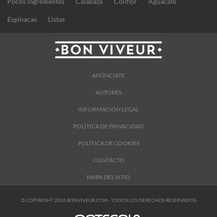
Pocos ingredientes
Calabaza
Coliflor
Aguacate
Espinacas
Listas
ANÚNCIATE
AUTORES
INFORMACIÓN LEGAL
POLÍTICA DE PRIVACIDAD
POLÍTICA DE COOKIES
CONTACTO
MAPA DEL SITIO
© COPYRIGHT 2026 BONVIVEUR.COM - TODOS LOS DERECHOS RESERVADOS