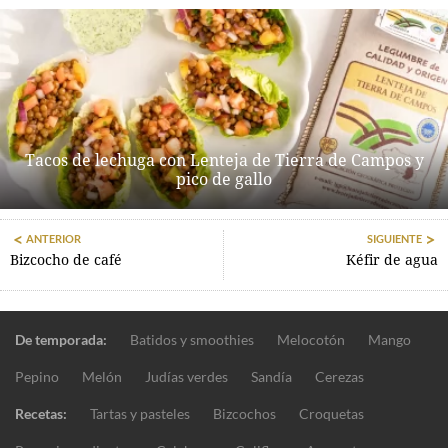
Tacos de lechuga con Lenteja de Tierra de Campos y
pico de gallo
ANTERIOR
SIGUIENTE
Bizcocho de café
Kéfir de agua
De temporada:
Batidos y smoothies
Melocotón
Mango
Pepino
Melón
Judías verdes
Sandía
Cerezas
Recetas:
Tartas y pasteles
Bizcochos
Croquetas