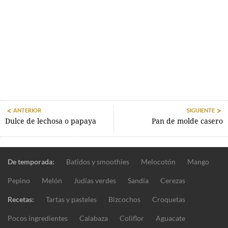
ANTERIOR
SIGUIENTE
Dulce de lechosa o papaya
Pan de molde casero
De temporada:
Batidos y smoothies
Melocotón
Mango
Pepino
Melón
Judías verdes
Sandía
Cerezas
Recetas:
Tartas y pasteles
Bizcochos
Croquetas
Pocos ingredientes
Calabaza
Coliflor
Aguacate