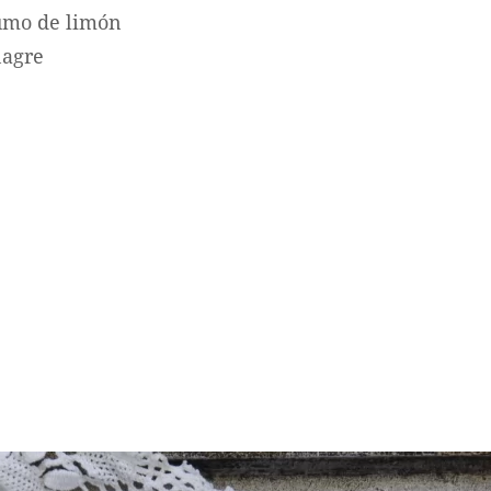
umo de limón
nagre