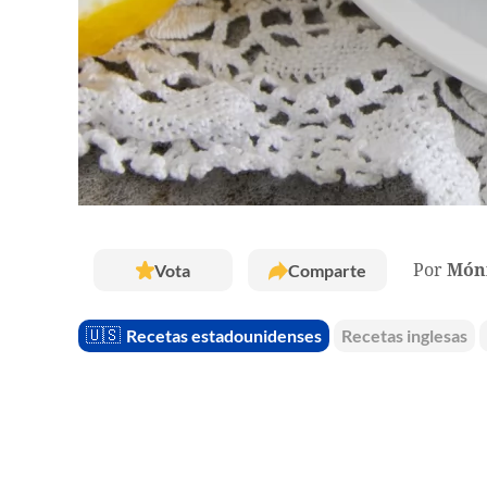
Vota
Comparte
Por
Móni
🇺🇸
Recetas estadounidenses
Recetas inglesas