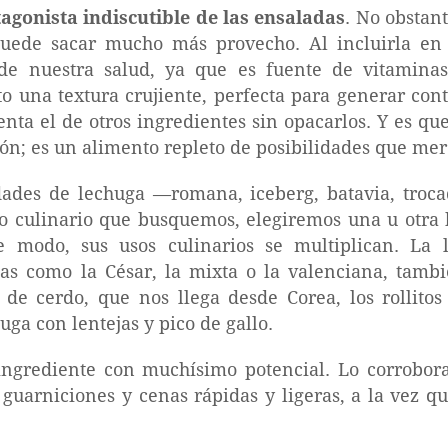
tagonista indiscutible de las ensaladas
. No obstan
uede sacar mucho más provecho. Al incluirla en 
e nuestra salud, ya que es fuente de vitaminas,
o una textura crujiente, perfecta para generar cont
ta el de otros ingredientes sin opacarlos. Y es q
ón; es un alimento repleto de posibilidades que mer
ades de lechuga —romana, iceberg, batavia, trocade
o culinario que busquemos, elegiremos una u otra 
e modo, sus usos culinarios se multiplican. La 
as como la César, la mixta o la valenciana, tambi
de cerdo, que nos llega desde Corea, los rollitos
huga con lentejas y pico de gallo.
 ingrediente con muchísimo potencial. Lo corrobor
 guarniciones y cenas rápidas y ligeras, a la vez q