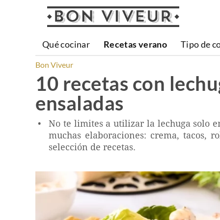
Qué cocinar
Recetas verano
Tipo de c
Bon Viveur
10 recetas con lechu
ensaladas
No te limites a utilizar la lechuga solo 
muchas elaboraciones: crema, tacos, rol
selección de recetas.