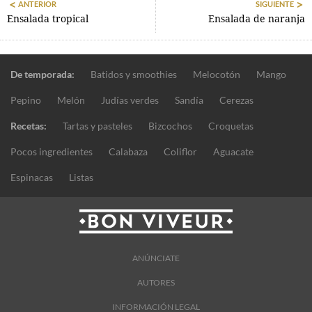
ANTERIOR
SIGUIENTE
Ensalada tropical
Ensalada de naranja
De temporada:
Batidos y smoothies
Melocotón
Mango
Pepino
Melón
Judías verdes
Sandía
Cerezas
Recetas:
Tartas y pasteles
Bizcochos
Croquetas
Pocos ingredientes
Calabaza
Coliflor
Aguacate
Espinacas
Listas
ANÚNCIATE
AUTORES
INFORMACIÓN LEGAL