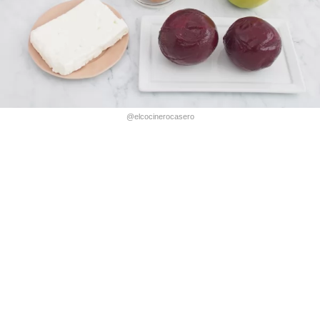
@elcocinerocasero