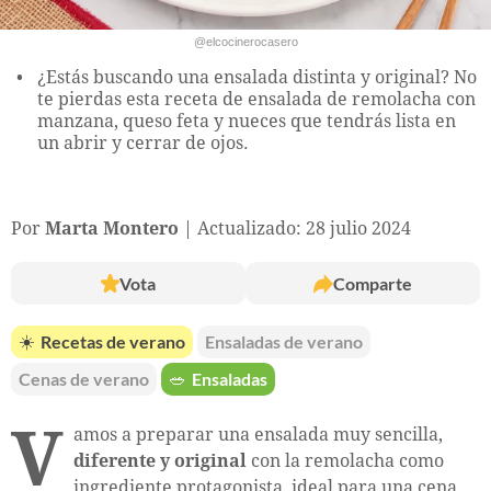
@elcocinerocasero
¿Estás buscando una ensalada distinta y original? No
te pierdas esta receta de ensalada de remolacha con
manzana, queso feta y nueces que tendrás lista en
un abrir y cerrar de ojos.
Por
Marta Montero
Actualizado: 28 julio 2024
Vota
Comparte
☀️
Recetas de verano
Ensaladas de verano
Cenas de verano
🥗
Ensaladas
V
amos a preparar una ensalada muy sencilla,
diferente y original
con la remolacha como
ingrediente protagonista, ideal para una cena