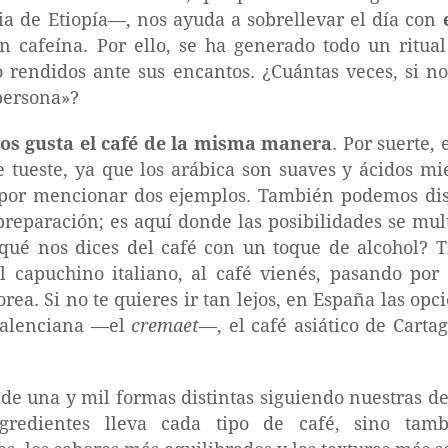
ia de Etiopía—, nos ayuda a sobrellevar el día con
n cafeína. Por ello, se ha generado todo un ritua
 rendidos ante sus encantos. ¿Cuántas veces, si no
 persona»?
nos gusta el café de la misma manera
. Por suerte,
tueste, ya que los arábica son suaves y ácidos mi
por mencionar dos ejemplos. También podemos dis
eparación; es aquí donde las posibilidades se mult
ué nos dices del café con un toque de alcohol? T
 capuchino italiano, al café vienés, pasando por 
ea. Si no te quieres ir tan lejos, en España las op
 valenciana —el
cremaet
—, el café asiático de Carta
de una y mil formas distintas siguiendo nuestras de
gredientes lleva cada tipo de café, sino tam