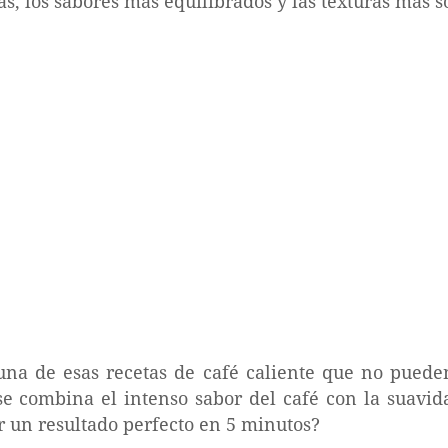
s, los sabores más equilibrados y las texturas más 
na de esas recetas de café caliente que no pueden
se combina el intenso sabor del café con la suavi
 un resultado perfecto en 5 minutos?