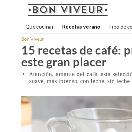
Qué cocinar
Recetas verano
Tipo de c
Bon Viveur
15 recetas de café: 
este gran placer
Atención, amante del café, esta selecci
suave, más intenso, con leche, sin leche