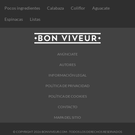
Pocos ingredientes
Calabaza
Coliflor
Aguacate
Espinacas
Listas
ANÚNCIATE
AUTORES
INFORMACIÓN LEGAL
POLÍTICA DE PRIVACIDAD
POLÍTICA DE COOKIES
CONTACTO
MAPA DEL SITIO
© COPYRIGHT 2026 BONVIVEUR.COM - TODOS LOS DERECHOS RESERVADOS