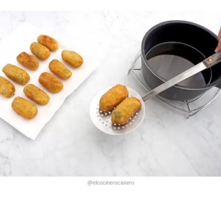
@elcocinerocasero