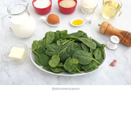
@elcocinerocasero