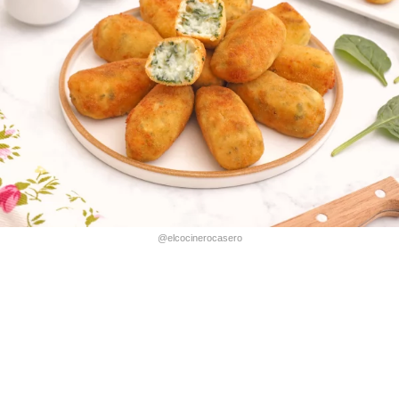
@elcocinerocasero