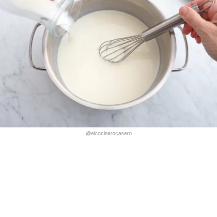
@elcocinerocasero