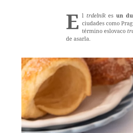
E
l
trdelník
es
un du
ciudades como Praga
término eslovaco
tr
de asarla.