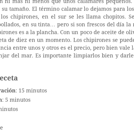
on ni más ni menos que unos calamares pequeños.
s su tamaño. El término calamar lo dejamos para lo
os chipirones, en el sur se les llama chopitos. 
ollados, en su tinta… pero si son frescos del día la
irones es a la plancha. Con un poco de aceite de oliv
ceta de diez en un momento. Los chipirones se pue
rencia entre unos y otros es el precio, pero bien vale
njar del mar. Es importante limpiarlos bien y darle
receta
ración
: 15 minutos
n
: 5 minutos
minutos
te