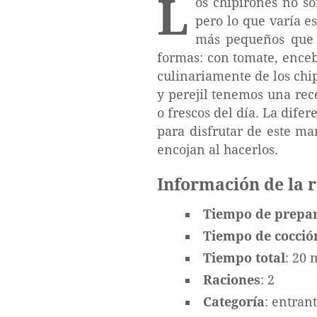
L
os chipirones no s
pero lo que varía e
más pequeños que l
formas: con tomate, enceb
culinariamente de los chip
y perejil tenemos una re
o frescos del día. La dife
para disfrutar de este ma
encojan al hacerlos.
Información de la 
Tiempo de prepa
Tiempo de cocció
Tiempo total
: 20 
Raciones
: 2
Categoría
: entran