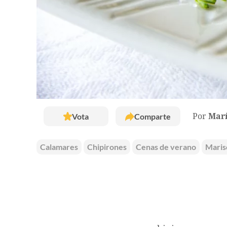
Vota
Comparte
Por
Marí
Calamares
Chipirones
Cenas de verano
Maris