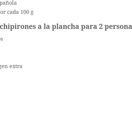
spañola
por cada 100 g
 chipirones a la plancha para 2 person
os
gen extra