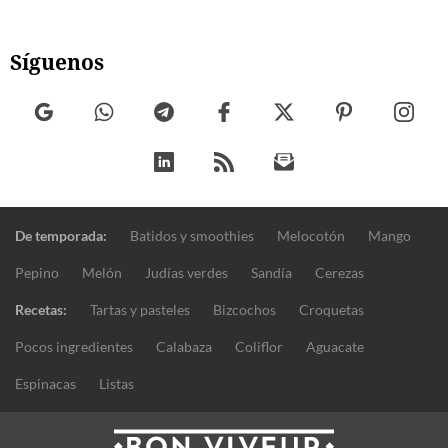
Síguenos
De temporada:
Batidos y smoothies
Melocotón
Mango
Pepino
Melón
Judías verdes
Sandía
Cerezas
Recetas:
Tartas y pasteles
Bizcochos
Croquetas
Pocos ingredientes
Calabaza
Coliflor
Aguacate
Espinacas
Listas