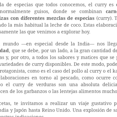
a de especias que todos conocemos, el curry es 
, normalmente guisos, donde se combinan
carn
izas con diferentes mezclas de especias
(curry). 
do la más habitual la leche de coco. Estas elaboraci
cisamente las que venimos a explorar hoy.
l mundo —en especial desde la India— nos lle
idad
, que se debe, por un lado, a la gran cantidad 
s y, por otro, a todos los sabores y matices que se
 variedades de curry disponibles. De este modo, pode
otagonista, como es el caso del pollo al curry o el
laboraciones en torno al pescado, como ocurre co
o el curry de verduras son una absoluta delic
en de los garbanzos o las lentejas alimentos much
etas, te invitamos a realizar un viaje gustativo 
India y Japón hasta Reino Unido. Una explosión de s
estras indicaciones.