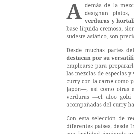
A
demás de la mezcl
designan platos
verduras y hortal
base líquida cremosa, sien
sudeste asiático, son pre
Desde muchas partes de
destacan por su versatil
emplearse para prepararla
las mezclas de especias y
curry con la carne como pr
Japón—, así como otras e
verduras —el aloo gobi 
acompañadas del curry hac
Con esta selección de rec
diferentes países, desde 
con facilidad siguiendo nu