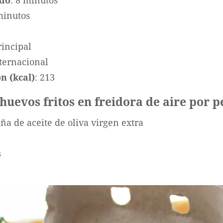
ado
: 8 minutos
minutos
rincipal
nternacional
n (kcal)
: 213
 huevos fritos en freidora de aire por 
a de aceite de oliva virgen extra
s