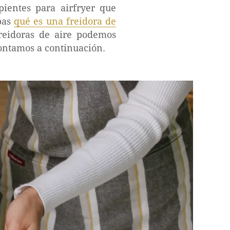
pientes para airfryer que
epas
qué es una freidora de
reidoras de aire podemos
contamos a continuación.