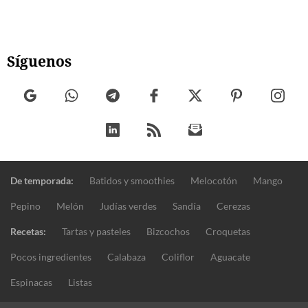
Síguenos
De temporada:
Batidos y smoothies
Melocotón
Mango
Pepino
Melón
Judías verdes
Sandía
Cerezas
Recetas:
Tartas y pasteles
Bizcochos
Croquetas
Pocos ingredientes
Calabaza
Coliflor
Aguacate
Espinacas
Listas