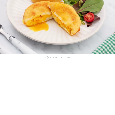
@elcocinerocasero