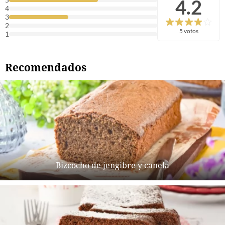
4.2
4
3
2
5 votos
1
Recomendados
Bizcocho de jengibre y canela