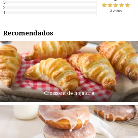
3
2
3 votos
1
Recomendados
Croissant de hojaldre