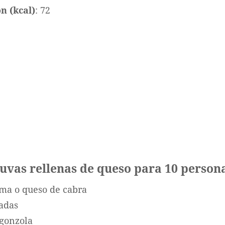
n (kcal)
: 72
 uvas rellenas de queso para 10 person
ema o queso de cabra
ladas
rgonzola