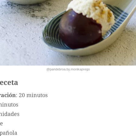
@pandebroa.by.monikaprego
receta
ración
: 20 minutos
minutos
unidades
te
spañola