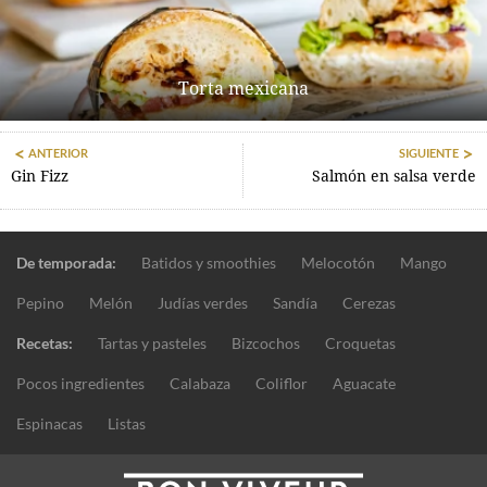
Torta mexicana
ANTERIOR
SIGUIENTE
Gin Fizz
Salmón en salsa verde
De temporada:
Batidos y smoothies
Melocotón
Mango
Pepino
Melón
Judías verdes
Sandía
Cerezas
Recetas:
Tartas y pasteles
Bizcochos
Croquetas
Pocos ingredientes
Calabaza
Coliflor
Aguacate
Espinacas
Listas