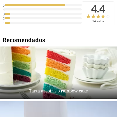
4.4
5
4
3
2
14 votos
1
Recomendados
Tarta arcoíris o rainbow cake