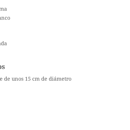
ema
anco
ada
os
 de unos 15 cm de diámetro