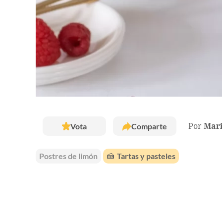
Vota
Comparte
Por
Mar
Postres de limón
🍰
Tartas y pasteles