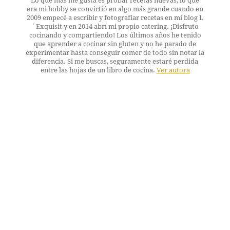
Lo que más me gusta es probar recetas nuevas, lo que
era mi hobby se convirtió en algo más grande cuando en
2009 empecé a escribir y fotografiar recetas en mi blog L
´Exquisit y en 2014 abrí mi propio catering. ¡Disfruto
cocinando y compartiendo! Los últimos años he tenido
que aprender a cocinar sin gluten y no he parado de
experimentar hasta conseguir comer de todo sin notar la
diferencia. Si me buscas, seguramente estaré perdida
entre las hojas de un libro de cocina.
Ver autora