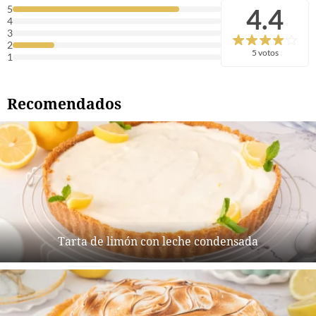
4.4
5
4
3
2
5 votos
1
Recomendados
Tarta de limón con leche condensada