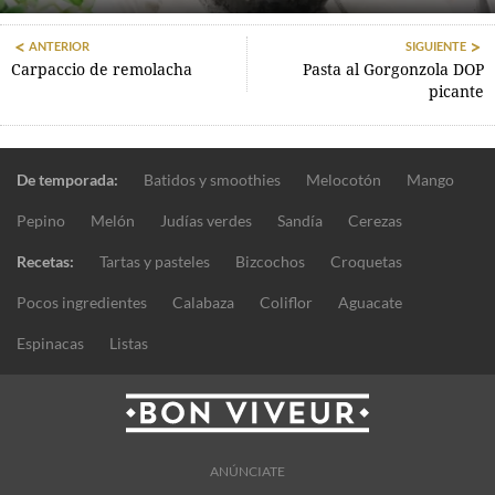
ANTERIOR
SIGUIENTE
Carpaccio de remolacha
Pasta al Gorgonzola DOP
picante
De temporada:
Batidos y smoothies
Melocotón
Mango
Pepino
Melón
Judías verdes
Sandía
Cerezas
Recetas:
Tartas y pasteles
Bizcochos
Croquetas
Pocos ingredientes
Calabaza
Coliflor
Aguacate
Espinacas
Listas
ANÚNCIATE