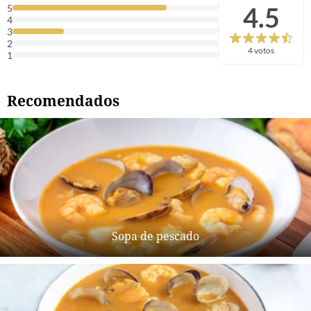
4.5
5
4
3
2
4 votos
1
Recomendados
Sopa de pescado