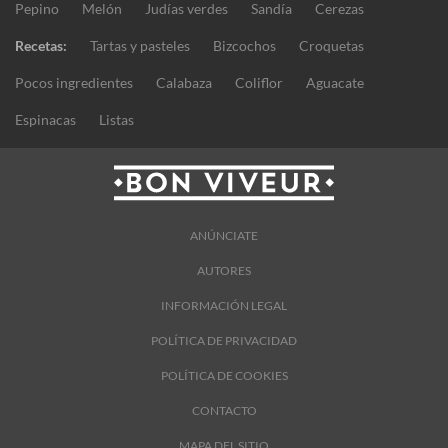
Pepino
Melón
Judías verdes
Sandía
Cerezas
Recetas:
Tartas y pasteles
Bizcochos
Croquetas
Pocos ingredientes
Calabaza
Coliflor
Aguacate
Espinacas
Listas
ANÚNCIATE
AUTORES
INFORMACIÓN LEGAL
POLÍTICA DE PRIVACIDAD
POLÍTICA DE COOKIES
CONTACTO
MAPA DEL SITIO