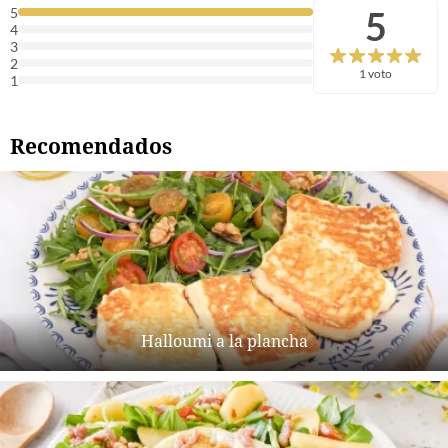
5
5
4
3
2
1 voto
1
Recomendados
Halloumi a la plancha