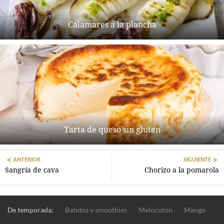
Calamares a la plancha
Tarta de queso sin gluten
ANTERIOR
SIGUIENTE
Sangría de cava
Chorizo a la pomarola
De temporada:
Batidos y smoothies
Melocotón
Mango