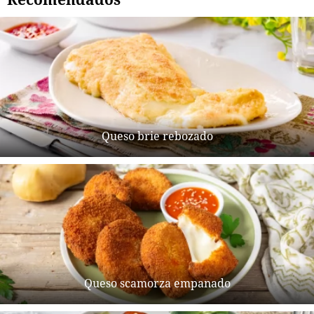
Queso brie rebozado
Queso scamorza empanado