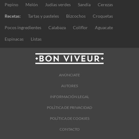
Pepino
Melón
Judías verdes
Sandía
Cerezas
Recetas:
Tartas y pasteles
Bizcochos
Croquetas
Pocos ingredientes
Calabaza
Coliflor
Aguacate
Espinacas
Listas
ANÚNCIATE
AUTORES
INFORMACIÓN LEGAL
POLÍTICA DE PRIVACIDAD
POLÍTICA DE COOKIES
CONTACTO