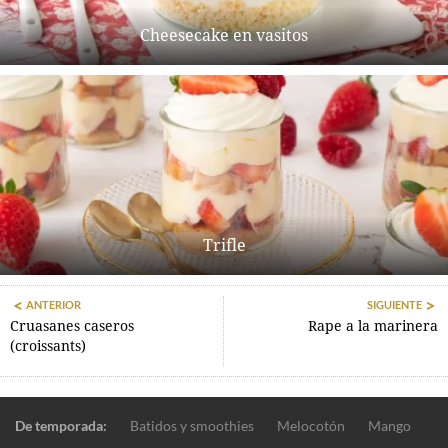
Cheesecake en vasitos
Trifle
ANTERIOR
SIGUIENTE
Cruasanes caseros
Rape a la marinera
(croissants)
De temporada:
Batidos y smoothies
Melocotón
Mango