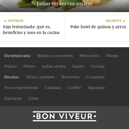
Judías verdes con patatas
ANTERIOR
SIGUIENTE
Soja texturizada: qué es,
Poke bowl de quinoa y arroz
beneficios y usos en la cocina
De temporada:
Batidos y smoothies
Melocotón
Mango
Pepino
Melón
Judías verdes
Sandía
Cerezas
Recetas:
Tartas y pasteles
Bizcochos
Croquetas
Pocos ingredientes
Calabaza
Coliflor
Aguacate
Espinacas
Listas