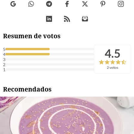
Resumen de votos
4.5
5
4
3
2
2 votos
1
Recomendados