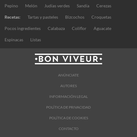
Pepino
Melón
Judías verdes
Sandía
Cerezas
Recetas:
Tartas y pasteles
Bizcochos
Croquetas
Pocos ingredientes
Calabaza
Coliflor
Aguacate
Espinacas
Listas
ANÚNCIATE
AUTORES
INFORMACIÓN LEGAL
POLÍTICA DE PRIVACIDAD
POLÍTICA DE COOKIES
CONTACTO