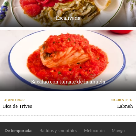
Escalivada
Bacalao con tomate de la abuela
ANTERIOR
SIGUIENTE
Bica de Trives
Labneh
De temporada:
Batidos y smoothies
Melocotón
Mango